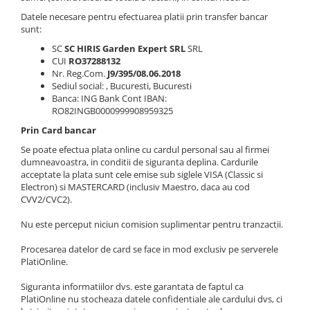
Datele necesare pentru efectuarea platii prin transfer bancar
sunt:
SC
SC HIRIS Garden Expert SRL
SRL
CUI
RO37288132
Nr. Reg.Com.
J9/395/08.06.2018
Sediul social: , Bucuresti, Bucuresti
Banca: ING Bank Cont IBAN:
RO82INGB0000999908959325
Prin Card bancar
Se poate efectua plata online cu cardul personal sau al firmei
dumneavoastra, in conditii de siguranta deplina. Cardurile
acceptate la plata sunt cele emise sub siglele VISA (Classic si
Electron) si MASTERCARD (inclusiv Maestro, daca au cod
CVV2/CVC2).
Nu este perceput niciun comision suplimentar pentru tranzactii.
Procesarea datelor de card se face in mod exclusiv pe serverele
PlatiOnline.
Siguranta informatiilor dvs. este garantata de faptul ca
PlatiOnline nu stocheaza datele confidentiale ale cardului dvs, ci