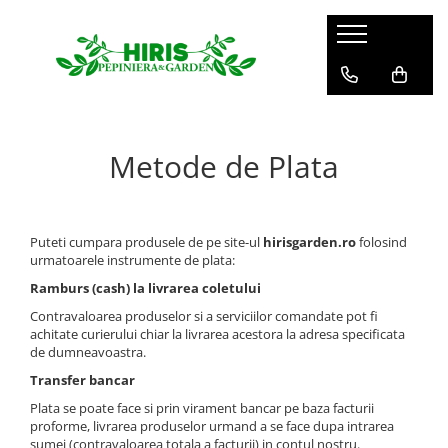
Servicii
Servicii de peisagistică și amenajări
spații verzi
Metode de Plata
Plantare arbori și arbuști – servicii
profesionale
Montare gazon prin însamanțare
și gazon rulou
Puteti cumpara produsele de pe site-ul
hirisgarden.ro
folosind
Mentenanță Spații Verzi pentru
urmatoarele instrumente de plata:
Complexe Rezidențiale și Asociații
Ramburs (cash) la livrarea coletului
Sisteme de irigații și aspersie –
Contravaloarea produselor si a serviciilor comandate pot fi
montaj profesional
achitate curierului chiar la livrarea acestora la adresa specificata
de dumneavoastra.
Curățenie spații exterioare
Transfer bancar
Plata se poate face si prin virament bancar pe baza facturii
proforme, livrarea produselor urmand a se face dupa intrarea
sumei (contravaloarea totala a facturii) in contul nostru.