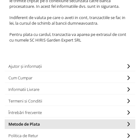
le trimite criptat pe o conexiune securizata catre banca
procesatoare. In acest fel informatiile dvs. sunt in siguranta.
Indiferent de valuta pe care o aveti in cont, tranzactiile se fac in
lei, la cursul de schimb al bancii dumneavoastra.
Pentru plata cu cardul, tranzactia va aparea pe extrasul de cont
cu numele SC HIRIS Garden Expert SRL
Ajutor și informații
Cum Cumpar
Informatii Livrare
Termeni si Conditii
Întrebări frecvente
Metode de Plata
Politica de Retur