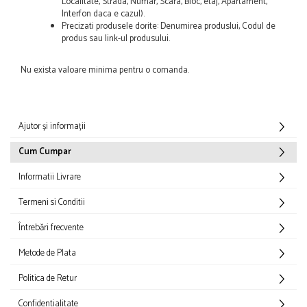
Localitate, Strada, Numar, Scara, Bloc, etaj, Apartament,
Interfon daca e cazul).
Precizati produsele dorite: Denumirea produslui, Codul de
produs sau link-ul produsului.
Nu exista valoare minima pentru o comanda.
Ajutor și informații
Cum Cumpar
Informatii Livrare
Termeni si Conditii
Întrebări frecvente
Metode de Plata
Politica de Retur
Confidentialitate