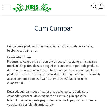
Servicii
Cum Cumpar
Servicii de peisagistică și amenajări
spații verzi
Plantare arbori și arbuști – servicii
profesionale
Cumpararea produselor din magazinul nostru o puteti face online,
Montare gazon prin însamanțare și
telefonic sau prin email.
gazon rulou
Comanda online
Produsul pe care doriti sa il comandati poate fi gasit fie prin utilizarea
Mentenanță Spații Verzi pentru
meniului din partea de sus a paginii ce contine categoriile de produse,
Complexe Rezidențiale și Asociații
din meniul din partea dreapta cu toate categoriile si subcategoriile de
Sisteme de irigații și aspersie – montaj
produse sau prin folosirea campului de cautare. In momentul in care ati
profesional
apasat comanda produsul va fi automat transferat in cosul de
cumparaturi.
Curățenie spații exterioare
Dupa adaugarea in cos a tuturor produselor pe care doriti sa le
comandati, procesul de cumparare se continua prin apasarea
butonului si parcurgerea paginii de comanda. In pagina de comanda
va trebui sa completati urmatoarele: