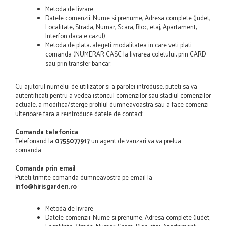
Metoda de livrare
Datele comenzii: Nume si prenume, Adresa complete (Judet,
Localitate, Strada, Numar, Scara, Bloc, etaj, Apartament,
Interfon daca e cazul).
Metoda de plata: alegeti modalitatea in care veti plati
comanda (NUMERAR CASC la livrarea coletului, prin CARD
sau prin transfer bancar.
Cu ajutorul numelui de utilizator si a parolei introduse, puteti sa va
autentificati pentru a vedea istoricul comenzilor sau stadiul comenzilor
actuale, a modifica/sterge profilul dumneavoastra sau a face comenzi
ulterioare fara a reintroduce datele de contact.
Comanda telefonica
Telefonand la
0755077917
un agent de vanzari va va prelua
comanda.
Comanda prin email
Puteti trimite comanda dumneavostra pe email la
info@hirisgarden.ro
:
Metoda de livrare
Datele comenzii: Nume si prenume, Adresa complete (Judet,