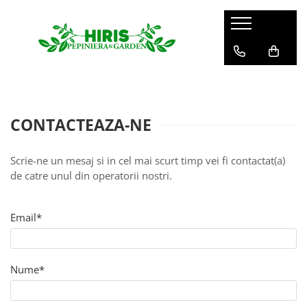
Servicii
Servicii de peisagistică și amenajări
spații verzi
Plantare arbori și arbuști – servicii
CONTACTEAZA-NE
profesionale
Montare gazon prin însamanțare
și gazon rulou
Scrie-ne un mesaj si in cel mai scurt timp vei fi contactat(a)
de catre unul din operatorii nostri.
Mentenanță Spații Verzi pentru
Complexe Rezidențiale și Asociații
Sisteme de irigații și aspersie –
Email*
montaj profesional
Curățenie spații exterioare
Nume*