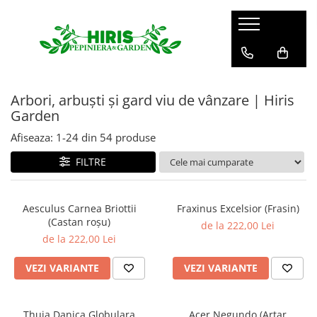
Servicii
Servicii de peisagistică și amenajări
spații verzi
Arbori, arbuști și gard viu de vânzare | Hiris
Plantare arbori și arbuști – servicii
Garden
profesionale
Afiseaza:
1-
24
din
54
produse
Montare gazon prin însamanțare
FILTRE
și gazon rulou
Mentenanță Spații Verzi pentru
Complexe Rezidențiale și Asociații
Aesculus Carnea Briottii
Fraxinus Excelsior (Frasin)
Sisteme de irigații și aspersie –
(Castan roșu)
de la 222,00 Lei
montaj profesional
de la 222,00 Lei
Curățenie spații exterioare
VEZI VARIANTE
VEZI VARIANTE
Thuja Danica Globulara
Acer Negundo (Arțar