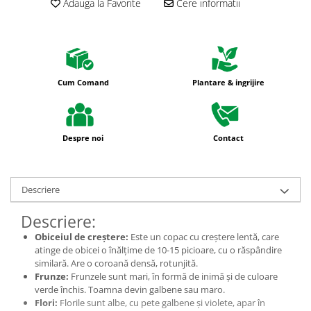
Adauga la Favorite
Cere informatii
Cum Comand
Plantare & ingrijire
Despre noi
Contact
Descriere
Descriere:
Obiceiul de creștere:
Este un copac cu creștere lentă, care
atinge de obicei o înălțime de 10-15 picioare, cu o răspândire
similară. Are o coroană densă, rotunjită.
Frunze:
Frunzele sunt mari, în formă de inimă și de culoare
verde închis. Toamna devin galbene sau maro.
Flori:
Florile sunt albe, cu pete galbene și violete, apar în