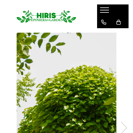
Servicii
Servicii de peisagistică și amenajări
spații verzi
Plantare arbori și arbuști – servicii
profesionale
Montare gazon prin însamanțare
și gazon rulou
Mentenanță Spații Verzi pentru
Complexe Rezidențiale și Asociații
Sisteme de irigații și aspersie –
montaj profesional
Curățenie spații exterioare