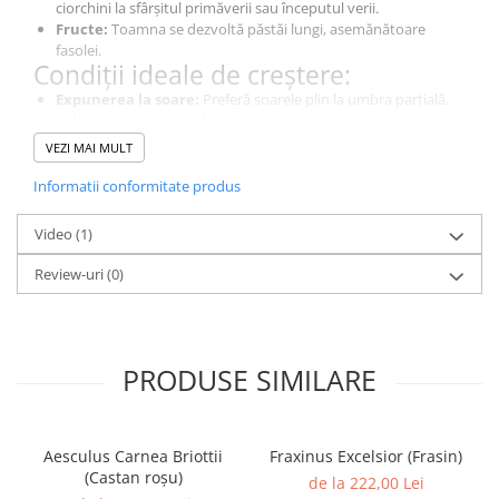
ciorchini la sfârșitul primăverii sau începutul verii.
Fructe:
Toamna se dezvoltă păstăi lungi, asemănătoare
fasolei.
Condiții ideale de creștere:
Expunerea la soare:
Preferă soarele plin la umbra parțială.
Sol:
Se dezvoltă în sol bine drenat, fertil.
Rezistență:
Rezistent în zonele USDA 5-9.
VEZI MAI MULT
Utilizări în amenajări peisagistice:
Informatii conformitate produs
Arborele ornamental:
Este un arbore ornamental popular
datorită dimensiunii sale compacte și florilor arătatoare.
Exemplar de arbore:
poate fi cultivat ca un specimen de
Video
(1)
arbore pentru a-și prezenta forma rotunjită.
Review-uri
(0)
Plantarea în containere:
Poate fi cultivată în containere
mari pentru terase sau balcoane.
PRODUSE SIMILARE
Aesculus Carnea Briottii
Fraxinus Excelsior (Frasin)
(Castan roșu)
de la 222,00 Lei