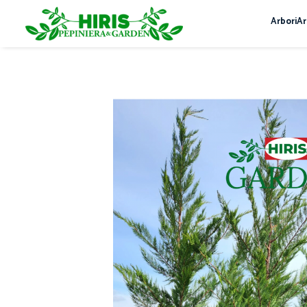
Arbori
Ar
Servicii
Servicii de peisagistică și amenajări
spații verzi
Plantare arbori și arbuști – servicii
profesionale
Montare gazon prin însamanțare și
gazon rulou
Mentenanță Spații Verzi pentru
Complexe Rezidențiale și Asociații
Sisteme de irigații și aspersie – montaj
profesional
Curățenie spații exterioare