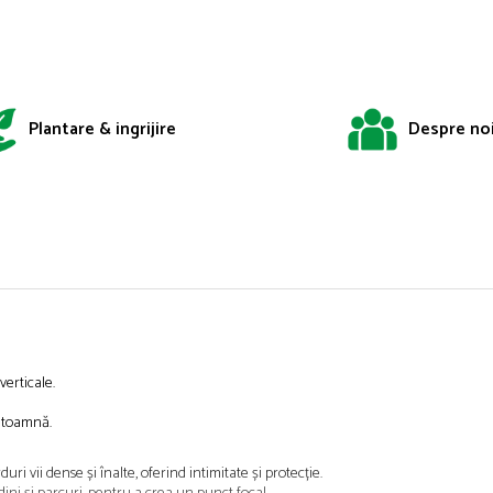
Plantare & ingrijire
Despre no
erticale.
n toamnă.
uri vii dense și înalte, oferind intimitate și protecție.