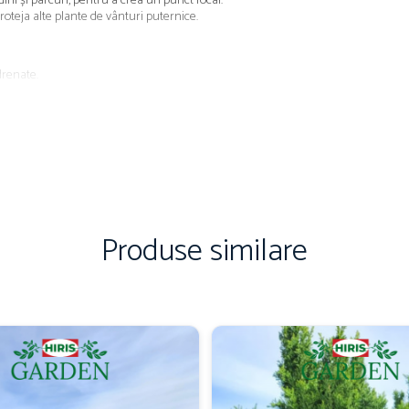
ini și parcuri, pentru a crea un punct focal.
 proteja alte plante de vânturi puternice.
drenate.
oroanei.
are lentă.
ând este tânăr.
Produse similare