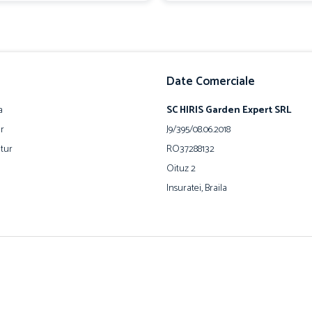
Date Comerciale
a
SC HIRIS Garden Expert SRL
ur
J9/395/08.06.2018
tur
RO37288132
Oituz 2
Insuratei, Braila