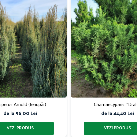
niperus Arnold (Ienupăr)
Chamaecyparis '"Drah
de la 56,00 Lei
de la 44,40 Lei