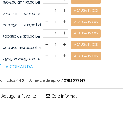
150-200 cm
190,00 Lei
ADAUGA IN COS
2.50 - 3 m
300,00 Lei
ADAUGA IN COS
200-250
280,00 Lei
ADAUGA IN COS
300-350 cm
370,00 Lei
ADAUGA IN COS
400-450 cm
400,00 Lei
ADAUGA IN COS
450-500 cm
450,00 Lei
LA COMANDA
d Produs:
440
Ai nevoie de ajutor?
0755077917
Adauga la Favorite
Cere informatii