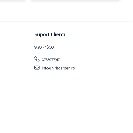
Suport Clienti
9:30 - 18:00
0755077917
info@hirisgarden.ro