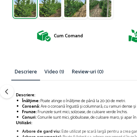
Cum Comand
Descriere
Video
(1)
Review-uri
(0)
Descriere:
Înălțime:
Poate atinge o înălțime de până la 20-30 de metri.
Coroană:
Are o coroană îngustă și columnară, cu ramuri dense și v
Frunze:
Frunzele sunt mici, solzoase, de culoare verde închis.
Conuri:
Conurile sunt mici, globuloase, de culoare maro, și apar î
Utilizări:
le
Despre noi
Contact
Arbore de gard viu:
Este utilizat pe scară largă pentru a crea gard