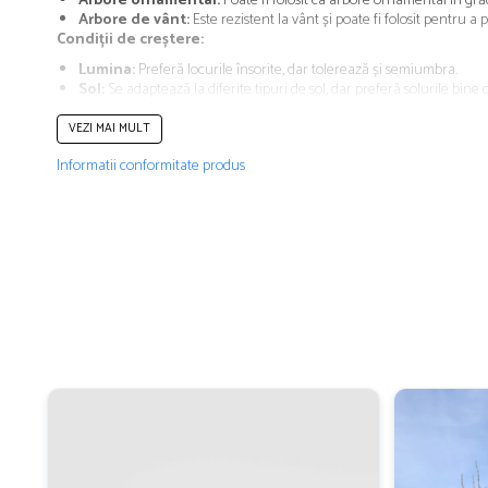
Arbore ornamental:
Poate fi folosit ca arbore ornamental în grăd
Arbore de vânt:
Este rezistent la vânt și poate fi folosit pentru a
Condiții de creștere:
Lumina:
Preferă locurile însorite, dar tolerează și semiumbra.
Sol:
Se adaptează la diferite tipuri de sol, dar preferă solurile bine 
Rezistență:
Este rezistent la secetă și îngheț.
Îngrijire:
VEZI MAI MULT
Tăiere:
Se poate tunde pentru a controla dimensiunea și forma c
Informatii conformitate produs
Fertilizare:
Se fertilizează primăvara cu un îngrășământ cu eliber
Udare:
Necesită udări regulate în perioadele secetoase, mai ales c