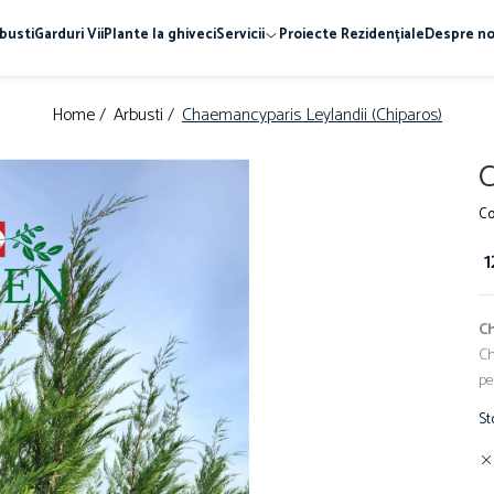
busti
Garduri Vii
Plante la ghiveci
Servicii
Proiecte Rezidențiale
Despre no
Home /
Arbusti /
Chaemancyparis Leylandii (Chiparos)
C
Co
1
C
Ch
pe
St