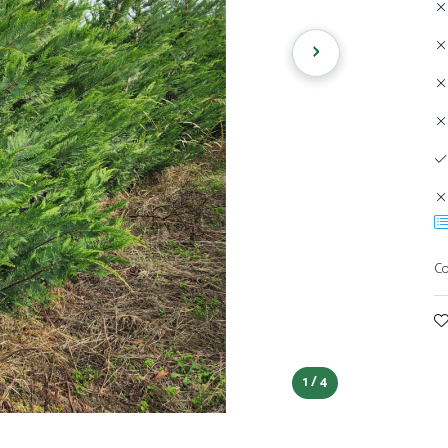
›
Co
1 / 4