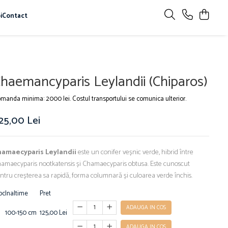
i
Contact
haemancyparis Leylandii (Chiparos)
manda minima: 2000 lei. Costul transportului se comunica ulterior.
25,00 Lei
hamaecyparis Leylandii
este un conifer veșnic verde, hibrid între
amaecyparis nootkatensis și Chamaecyparis obtusa. Este cunoscut
ntru creșterea sa rapidă, forma columnară și culoarea verde închis.
oc
Inaltime
Pret
ADAUGA IN COS
100-150 cm
125,00 Lei
ADAUGA IN COS