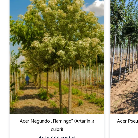
Acer Negundo „Flamingo” (Arțar în 3
Acer Pseu
culori)