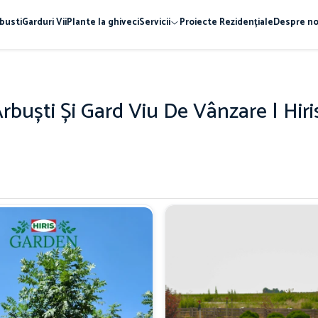
busti
Garduri Vii
Plante la ghiveci
Servicii
Proiecte Rezidențiale
Despre no
Arbuști Și Gard Viu De Vânzare | Hir