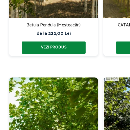
Betula Pendula (Mesteacăn)
CATA
de la 222,00 Lei
le
Despre noi
Contact