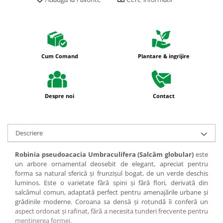
Cum Comand
Plantare & ingrijire
Despre noi
Contact
Descriere
Robinia pseudoacacia Umbraculifera (Salcâm globular)
este
un arbore ornamental deosebit de elegant, apreciat pentru
forma sa natural sferică și frunzișul bogat, de un verde deschis
luminos. Este o varietate fără spini și fără flori, derivată din
salcâmul comun, adaptată perfect pentru amenajările urbane și
grădinile moderne. Coroana sa densă și rotundă îi conferă un
aspect ordonat și rafinat, fără a necesita tunderi frecvente pentru
menținerea formei.