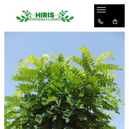
Servicii
Servicii de peisagistică și amenajări
spații verzi
Plantare arbori și arbuști – servicii
profesionale
Montare gazon prin însamanțare
și gazon rulou
Mentenanță Spații Verzi pentru
Complexe Rezidențiale și Asociații
Sisteme de irigații și aspersie –
montaj profesional
Curățenie spații exterioare