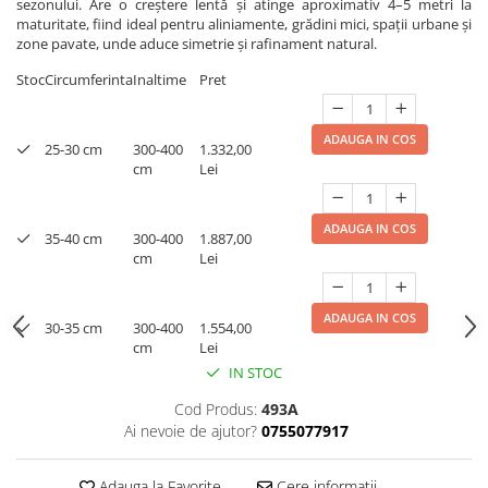
sezonului. Are o creștere lentă și atinge aproximativ 4–5 metri la
maturitate, fiind ideal pentru aliniamente, grădini mici, spații urbane și
zone pavate, unde aduce simetrie și rafinament natural.
Stoc
Circumferinta
Inaltime
Pret
ADAUGA IN COS
25-30 cm
300-400
1.332,00
cm
Lei
ADAUGA IN COS
35-40 cm
300-400
1.887,00
cm
Lei
ADAUGA IN COS
30-35 cm
300-400
1.554,00
cm
Lei
IN STOC
Cod Produs:
493A
Ai nevoie de ajutor?
0755077917
Adauga la Favorite
Cere informatii