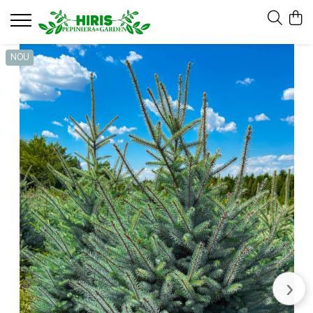
Servicii
NOU
Servicii de peisagistică și amenajări
spații verzi
Plantare arbori și arbuști – servicii
profesionale
Montare gazon prin însamanțare și
gazon rulou
Mentenanță Spații Verzi pentru
Complexe Rezidențiale și Asociații
Sisteme de irigații și aspersie – montaj
profesional
Curățenie spații exterioare