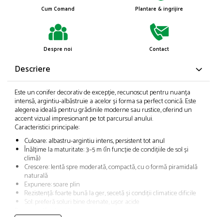
Cum Comand
Plantare & ingrijire
Despre noi
Contact
Descriere
Este un conifer decorativ de excepție, recunoscut pentru nuanța
intensă, argintiu-albăstruie a acelor și forma sa perfect conică. Este
alegerea ideală pentru grădinile moderne sau rustice, oferind un
accent vizual impresionant pe tot parcursul anului.
Caracteristici principale:
Culoare: albastru-argintiu intens, persistent tot anul
Înălțime la maturitate: 3–5 m (în funcție de condițiile de sol și
climă)
Crescere: lentă spre moderată, compactă, cu o formă piramidală
naturală
Expunere: soare plin
Rezistență: foarte bună la ger, secetă și condiții climatice dificile
Sol: preferă soluri bine drenate, ușor acide
Recomandări de utilizare: