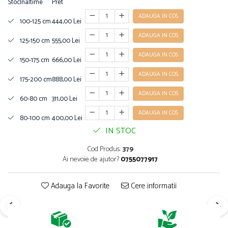
Stoc
Inaltime
Pret
ADAUGA IN COS
100-125 cm
444,00 Lei
ADAUGA IN COS
125-150 cm
555,00 Lei
ADAUGA IN COS
150-175 cm
666,00 Lei
ADAUGA IN COS
175-200 cm
888,00 Lei
ADAUGA IN COS
60-80 cm
311,00 Lei
ADAUGA IN COS
80-100 cm
400,00 Lei
IN STOC
Cod Produs:
379
Ai nevoie de ajutor?
0755077917
Adauga la Favorite
Cere informatii