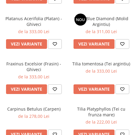
Platanus Acerifolia (Platan) -
Picea Blue Diamond (Molid
NOU
Ghiveci
Argintiu)
de la 333,00 Lei
de la 311,00 Lei
VEZI VARIANTE
VEZI VARIANTE
Fraxinus Excelsior (Frasin) -
Tilia tomentosa (Tei argintiu)
Ghiveci
de la 333,00 Lei
de la 333,00 Lei
VEZI VARIANTE
VEZI VARIANTE
Carpinus Betulus (Carpen)
Tilia Platyphyllos (Tei cu
frunza mare)
de la 278,00 Lei
de la 222,00 Lei
VEZI VARIANTE
VEZI VARIANTE