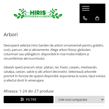
Servicii
Servicii de peisagistică și amenajări
spații verzi
Arbori
Plantare arbori și arbuști – servicii
profesionale
Descoperă selecția Hiris Garden de arbori ornamentali pentru grădini,
curți, parcuri, alei și aliniamente. Alege arbori foioși, globulari,
Montare gazon prin însamanțare
columnari sau plângători, disponibili în mai multe înălțimi și
și gazon rulou
circumferințe ale trunchiului.
Mentenanță Spații Verzi pentru
Găsești specii precum arțar, platan, tei, frasin, carpen, mesteacăn,
Complexe Rezidențiale și Asociații
catalpa, castan, salcie și alți arbori decorativi. Selectează arborele
Sisteme de irigații și aspersie –
potrivit în funcție de spațiul disponibil, expunerea la soare, tipul solului
și efectul dorit în amenajare.
montaj profesional
Curățenie spații exterioare
Afiseaza:
1-
24
din
27
produse
FILTRE