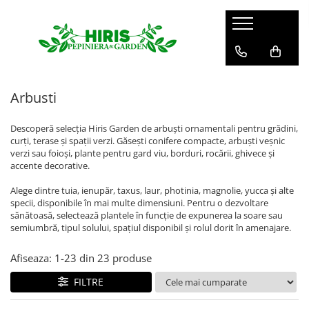
Servicii
Servicii de peisagistică și amenajări
spații verzi
Arbusti
Plantare arbori și arbuști – servicii
profesionale
Descoperă selecția Hiris Garden de arbuști ornamentali pentru grădini,
curți, terase și spații verzi. Găsești conifere compacte, arbuști veșnic
Montare gazon prin însamanțare
verzi sau foioși, plante pentru gard viu, borduri, rocării, ghivece și
și gazon rulou
accente decorative.
Mentenanță Spații Verzi pentru
Alege dintre tuia, ienupăr, taxus, laur, photinia, magnolie, yucca și alte
Complexe Rezidențiale și Asociații
specii, disponibile în mai multe dimensiuni. Pentru o dezvoltare
Sisteme de irigații și aspersie –
sănătoasă, selectează plantele în funcție de expunerea la soare sau
semiumbră, tipul solului, spațiul disponibil și rolul dorit în amenajare.
montaj profesional
Curățenie spații exterioare
Afiseaza:
1-
23
din
23
produse
FILTRE