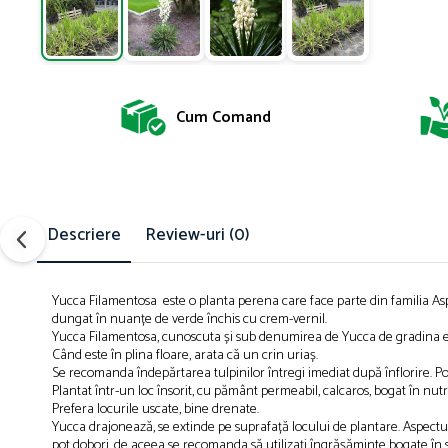
Cum Comand
Descriere
Review-uri
(0)
Yucca Filamentosa este o planta perena care face parte din familia As
dungat în nuanțe de verde închis cu crem-vernil.
Yucca Filamentosa, cunoscuta și sub denumirea de Yucca de gradina est
Când este în plina floare, arata că un crin uriaș.
le
Despre noi
Contact
Se recomanda îndepărtarea tulpinilor întregi imediat după înflorire. Poate
Plantat într-un loc însorit, cu pământ permeabil, calcaros, bogat în nutr
Prefera locurile uscate, bine drenate.
Yucca drajonează, se extinde pe suprafață locului de plantare. Aspectul sau
pot dobori, de aceea se recomanda să utilizați îngrășăminte bogate în su