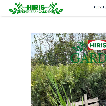
Arbori
Ar
Servicii
Servicii de peisagistică și amenajări
spații verzi
Plantare arbori și arbuști – servicii
profesionale
Montare gazon prin însamanțare și
gazon rulou
Mentenanță Spații Verzi pentru
Complexe Rezidențiale și Asociații
Sisteme de irigații și aspersie – montaj
profesional
Curățenie spații exterioare