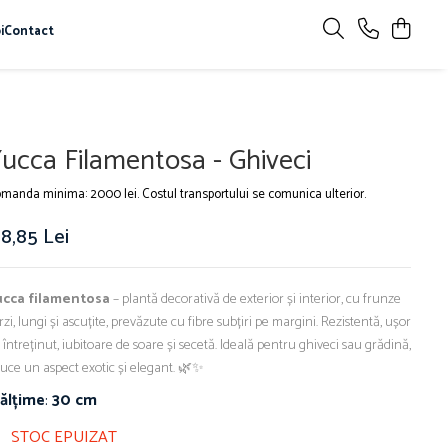
i
Contact
ucca Filamentosa - Ghiveci
manda minima: 2000 lei. Costul transportului se comunica ulterior.
8,85 Lei
ucca filamentosa
– plantă decorativă de exterior și interior, cu frunze
rzi, lungi și ascuțite, prevăzute cu fibre subțiri pe margini. Rezistentă, ușor
 întreținut, iubitoare de soare și secetă. Ideală pentru ghiveci sau grădină,
uce un aspect exotic și elegant. 🌿✨
nălțime
:
30 cm
STOC EPUIZAT