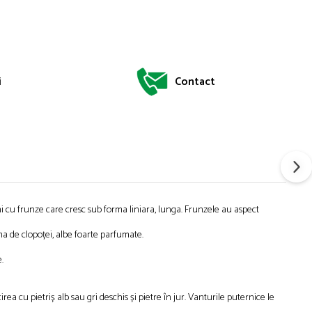
i
Contact
 cu frunze care cresc sub forma liniara, lunga. Frunzele au aspect
a de clopoței, albe foarte parfumate.
.
irea cu pietriș alb sau gri deschis și pietre în jur. Vanturile puternice le