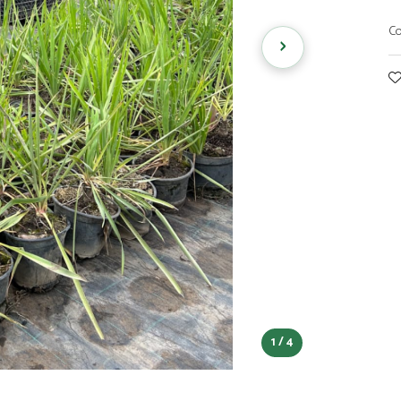
›
Co
1 / 4