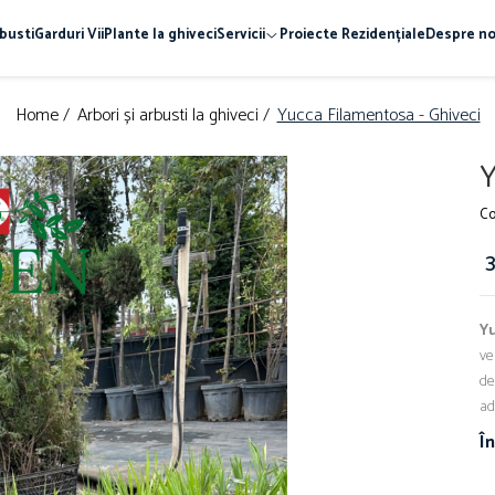
busti
Garduri Vii
Plante la ghiveci
Servicii
Proiecte Rezidențiale
Despre no
Home /
Arbori și arbusti la ghiveci /
Yucca Filamentosa - Ghiveci
Y
Co
3
Y
ve
de
ad
Î