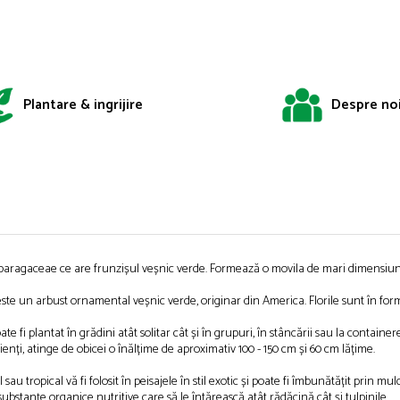
Plantare & ingrijire
Despre no
paragaceae ce are frunzișul veșnic verde. Formează o movila de mari dimensiuni
e un arbust ornamental veșnic verde, originar din America. Florile sunt în form
 fi plantat în grădini atât solitar cât și în grupuri, în stâncării sau la containere
ienți, atinge de obicei o înălțime de aproximativ 100 - 150 cm și 60 cm lățime.
 tropical vă fi folosit în peisajele în stil exotic și poate fi îmbunătățit prin mulc
bstanțe organice nutritive care să le întărească atât rădăcină cât și tulpinile.