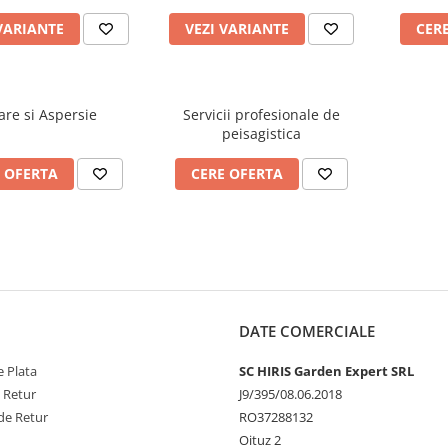
VARIANTE
VEZI VARIANTE
CER
gare si Aspersie
Servicii profesionale de
peisagistica
 OFERTA
CERE OFERTA
DATE COMERCIALE
 Plata
SC HIRIS Garden Expert SRL
e Retur
J9/395/08.06.2018
de Retur
RO37288132
Oituz 2