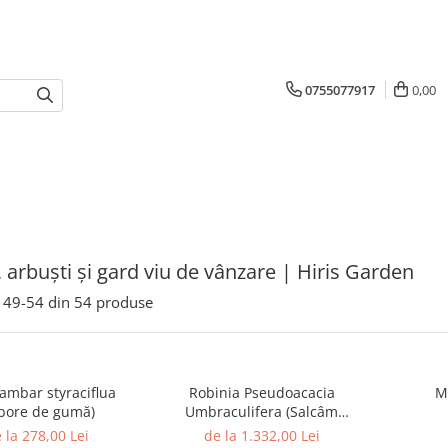
0755077917
0,00
, arbuști și gard viu de vânzare | Hiris Garden
49-
54
din
54
produse
ambar styraciflua
Robinia Pseudoacacia
M
bore de gumă)
Umbraculifera (Salcâm
Globular)
 la 278,00 Lei
de la 1.332,00 Lei